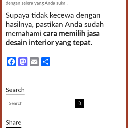
dengan selera yang Anda sukai.
Supaya tidak kecewa dengan
hasilnya, pastikan Anda sudah
memahami
cara memilih jasa
desain interior yang tepat.
Fa
M
E
S
ce
as
m
h
b
to
ail
ar
o
d
e
Search
o
o
k
n
Share