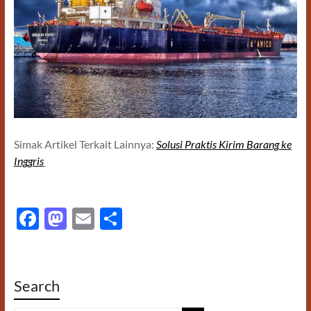
Simak Artikel Terkait Lainnya:
Solusi Praktis Kirim Barang ke
Inggris
F
M
E
S
ac
as
m
h
e
to
ail
ar
b
d
e
Search
o
o