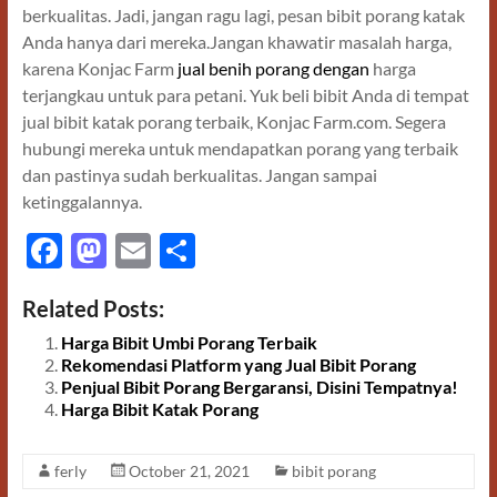
berkualitas. Jadi, jangan ragu lagi, pesan bibit porang katak
Anda hanya dari mereka.Jangan khawatir masalah harga,
karena Konjac Farm
jual benih porang dengan
harga
terjangkau untuk para petani. Yuk beli bibit Anda di tempat
jual bibit katak porang terbaik, Konjac Farm.com. Segera
hubungi mereka untuk mendapatkan porang yang terbaik
dan pastinya sudah berkualitas. Jangan sampai
ketinggalannya.
F
M
E
S
ac
as
m
h
Related Posts:
e
to
ail
ar
Harga Bibit Umbi Porang Terbaik
b
d
e
Rekomendasi Platform yang Jual Bibit Porang
o
o
Penjual Bibit Porang Bergaransi, Disini Tempatnya!
Harga Bibit Katak Porang
o
n
k
ferly
October 21, 2021
bibit porang