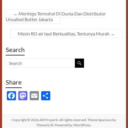
←
Mentega Termahal Di Dunia Dan Distributor
Unsalted Butter Jakarta
Mesin RO air laut Berkualitas, Tentunya Murah
→
Search
Share
F
M
E
S
ac
as
m
h
e
to
ail
ar
b
d
e
Copyright © 2026
Alif Properti
. All rights reserved. Theme
Spacious
by
ThemeGrill. Powered by:
WordPress
.