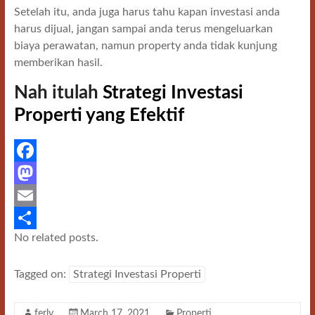
Setelah itu, anda juga harus tahu kapan investasi anda
harus dijual, jangan sampai anda terus mengeluarkan
biaya perawatan, namun property anda tidak kunjung
memberikan hasil.
Nah itulah
Strategi Investasi
Properti yang Efektif
F
a
M
c
a
E
No related posts.
e
s
m
S
b
t
a
h
Tagged on:
Strategi Investasi Properti
o
o
i
a
o
d
l
r
ferly
March 17, 2021
Properti