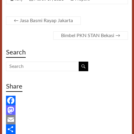
k
o
e
n
←
Jasa Basmi Rayap Jakarta
Bimbel PKN STAN Bekasi
→
Search
Share
F
a
M
c
a
E