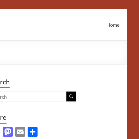
Home
rch
re
F
M
E
S