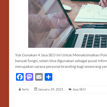
Yuk Gunakan 4 Jasa SEO Ini Untuk Memaksimalkan Pot
banyak fungsi, selain bisa digunakan sebagai pusat infor
merupakan sarana personal branding bagi seseorang yan
F
M
E
S
ac
as
m
h
ferly
January 29, 2021
Jasa SEO
e
to
ail
ar
b
d
e