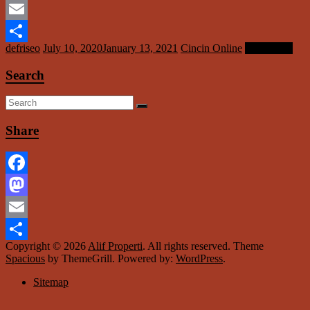
Mastodon
Email
defriseo
July 10, 2020
January 13, 2021
Cincin Online
Read more
Share
Search
Share
Facebook
Mastodon
Email
Copyright © 2026
Alif Properti
. All rights reserved. Theme
Share
Spacious
by ThemeGrill. Powered by:
WordPress
.
Sitemap