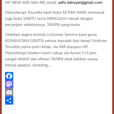
HP 0858-600-666-48), email:
adhi.dahsyat@gmail.com
Hipnoterapi Tourette kami buka SETIAP HARI, termasuk
juga buka SABTU serta MINGGGU sesuai dengan
perjanjian sebelumnya, TANPA uang muka.
Silahkan segera kontak customer Service kami guna
KONSULTASI GRATIS semua masalah dan terapi Sindrom
Tourette putra-putri Anda, via WA ataupun HP.
Hipnoterapi modern kami cukup via durasi 1×3 jam,
sangat efektif dan efisien TANPA obat bahkan tanpa
herbal apapun. Amazing….
F
a
M
c
a
E
e
s
m
S