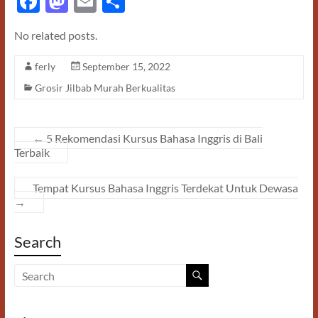
F
M
E
S
ac
as
m
h
No related posts.
e
to
ail
ar
b
d
e
ferly
September 15, 2022
o
o
Grosir Jilbab Murah Berkualitas
o
n
k
←
5 Rekomendasi Kursus Bahasa Inggris di Bali
Terbaik
Tempat Kursus Bahasa Inggris Terdekat Untuk Dewasa
→
Search