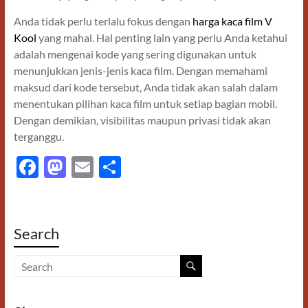
Anda tidak perlu terlalu fokus dengan
harga kaca film V
Kool
yang mahal. Hal penting lain yang perlu Anda ketahui
adalah mengenai kode yang sering digunakan untuk
menunjukkan jenis-jenis kaca film. Dengan memahami
maksud dari kode tersebut, Anda tidak akan salah dalam
menentukan pilihan kaca film untuk setiap bagian mobil.
Dengan demikian, visibilitas maupun privasi tidak akan
terganggu.
F
M
E
S
ac
as
m
h
e
to
ail
ar
b
d
e
Search
o
o
o
n
k