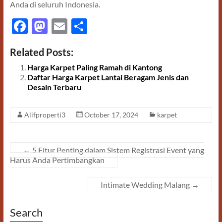
Anda di seluruh Indonesia.
F
M
E
S
ac
as
m
h
Related Posts:
e
to
ail
ar
Harga Karpet Paling Ramah di Kantong
b
d
e
Daftar Harga Karpet Lantai Beragam Jenis dan
o
o
Desain Terbaru
o
n
Alifproperti3
October 17, 2024
karpet
k
←
5 Fitur Penting dalam Sistem Registrasi Event yang
Harus Anda Pertimbangkan
Intimate Wedding Malang
→
Search