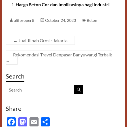
Harga Beton Cor dan Implikasinya bagi Industri
b
d
e
o
o
alifproperti
October 24, 2023
Beton
o
n
k
←
Jual Jilbab Grosir Jakarta
Rekomendasi Travel Denpasar Banyuwangi Terbaik
→
Search
Share
F
M
E
S