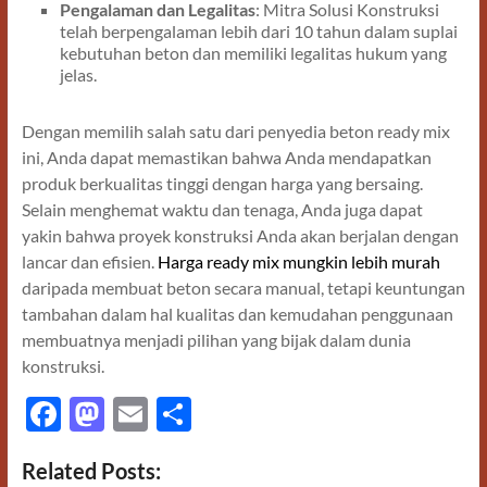
Pengalaman dan Legalitas
: Mitra Solusi Konstruksi
telah berpengalaman lebih dari 10 tahun dalam suplai
kebutuhan beton dan memiliki legalitas hukum yang
jelas.
Dengan memilih salah satu dari penyedia beton ready mix
ini, Anda dapat memastikan bahwa Anda mendapatkan
produk berkualitas tinggi dengan harga yang bersaing.
Selain menghemat waktu dan tenaga, Anda juga dapat
yakin bahwa proyek konstruksi Anda akan berjalan dengan
lancar dan efisien.
Harga ready mix mungkin lebih murah
daripada membuat beton secara manual, tetapi keuntungan
tambahan dalam hal kualitas dan kemudahan penggunaan
membuatnya menjadi pilihan yang bijak dalam dunia
konstruksi.
F
M
E
S
ac
as
m
h
Related Posts:
e
to
ail
ar