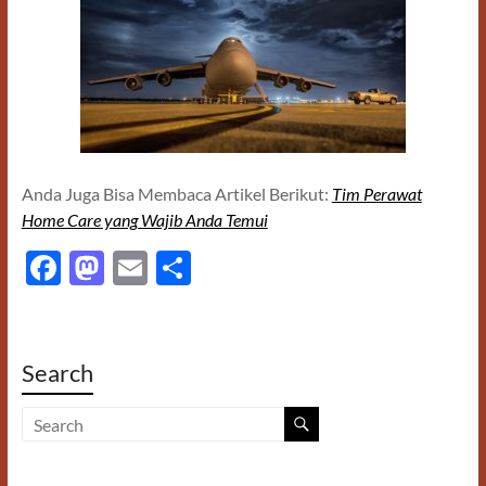
Anda Juga Bisa Membaca Artikel Berikut:
Tim Perawat
Home Care yang Wajib Anda Temui
F
M
E
S
ac
as
m
h
e
to
ail
ar
b
d
e
Search
o
o
o
n
k