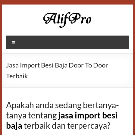
Skip
to
content
Alif
Menu
Properti
Jasa Import Besi Baja Door To Door
Terbaik
Apakah anda sedang bertanya-
tanya tentang
jasa import besi
baja
terbaik dan terpercaya?