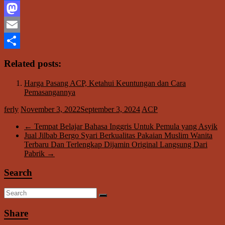
Facebook
Mastodon
Email
Share
Related posts:
Harga Pasang ACP, Ketahui Keuntungan dan Cara
Pemasangannya
ferly
November 3, 2022
September 3, 2024
ACP
←
Tempat Belajar Bahasa Inggris Untuk Pemula yang Asyik
Jual Jilbab Bergo Syari Berkualitas Pakaian Muslim Wanita
Terbaru Dan Terlengkap Dijamin Original Langsung Dari
Pabrik
→
Search
Share