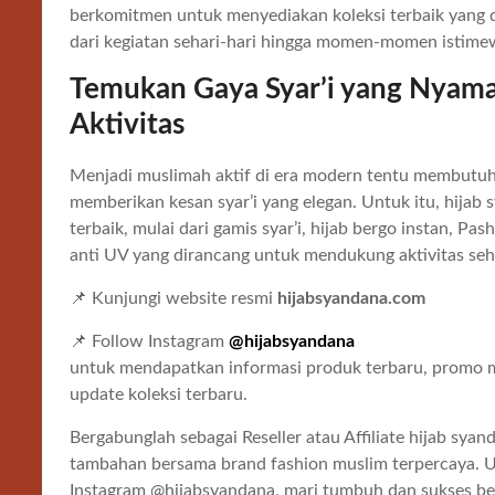
berkomitmen untuk menyediakan koleksi terbaik yang d
dari kegiatan sehari-hari hingga momen-momen istimew
Temukan Gaya Syar’i yang Nyam
Aktivitas
Menjadi muslimah aktif di era modern tentu membutuh
memberikan kesan syar’i yang elegan. Untuk itu, hijab 
terbaik, mulai dari gamis syar’i, hijab bergo instan, 
anti UV yang dirancang untuk mendukung aktivitas seha
📌 Kunjungi website resmi
hijabsyandana.com
📌 Follow Instagram
@hijabsyandana
untuk mendapatkan informasi produk terbaru, promo me
update koleksi terbaru.
Bergabunglah sebagai Reseller atau Affiliate hijab sy
tambahan bersama brand fashion muslim terpercaya. Untu
Instagram @hijabsyandana, mari tumbuh dan sukses be