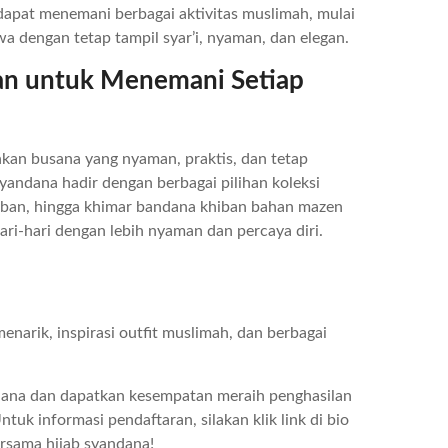
apat menemani berbagai aktivitas muslimah, mulai
a dengan tetap tampil syar’i, nyaman, dan elegan.
an untuk Menemani Setiap
kan busana yang nyaman, praktis, dan tetap
syandana hadir dengan berbagai pilihan koleksi
Pashban, hingga khimar bandana khiban bahan mazen
ri-hari dengan lebih nyaman dan percaya diri.
narik, inspirasi outfit muslimah, dan berbagai
andana dan dapatkan kesempatan meraih penghasilan
k informasi pendaftaran, silakan klik link di bio
rsama hijab syandana!