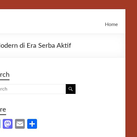
Home
ern di Era Serba Aktif
rch
re
Fa
M
E
S
ce
as
m
h