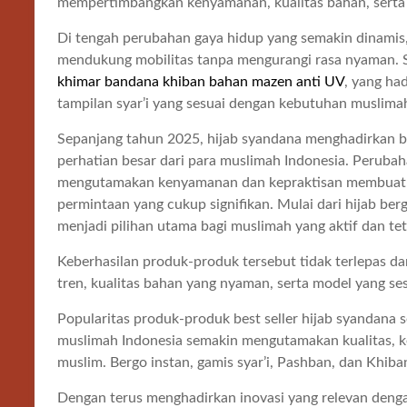
mempertimbangkan kenyamanan, kualitas bahan, serta 
Di tengah perubahan gaya hidup yang semakin dinam
mendukung mobilitas tanpa mengurangi rasa nyaman. Sa
khimar bandana khiban bahan mazen anti UV
, yang ha
tampilan syar’i yang sesuai dengan kebutuhan muslimah
Sepanjang tahun 2025, hijab syandana menghadirkan b
perhatian besar dari para muslimah Indonesia. Peruba
mengutamakan kenyamanan dan kepraktisan membuat b
permintaan yang cukup signifikan. Mulai dari hijab berg
menjadi pilihan utama bagi muslimah yang aktif dan tet
Keberhasilan produk-produk tersebut tidak terlepas d
tren, kualitas bahan yang nyaman, serta model yang s
Popularitas produk-produk best seller hijab syandan
muslimah Indonesia semakin mengutamakan kualitas, 
muslim. Bergo instan, gamis syar’i, Pashban, dan Khiba
Dengan terus menghadirkan inovasi yang relevan den