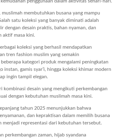
kemudahan penggunaan dalam aktivitas sehari-hari.
is, muslimah membutuhkan busana yang mampu
lah satu koleksi yang banyak diminati adalah
dir dengan desain praktis, bahan nyaman, dan
 aktif masa kini.
erbagai koleksi yang berhasil mendapatkan
han tren fashion muslim yang semakin
eberapa kategori produk mengalami peningkatan
o instan, gamis syar’i, hingga koleksi khimar modern
ap ingin tampil elegan.
ari kombinasi desain yang mengikuti perkembangan
esuai dengan kebutuhan muslimah masa kini.
a sepanjang tahun 2025 menunjukkan bahwa
kenyamanan, dan kepraktisan dalam memilih busana
n menjadi representasi dari kebutuhan tersebut.
gan perkembangan zaman, hijab syandana