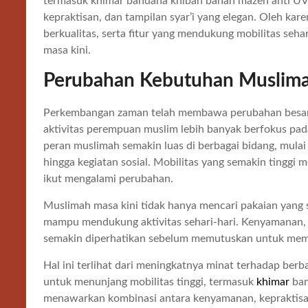
termasuk khimar bandana khiban bahan mazen anti U
kepraktisan, dan tampilan syar’i yang elegan. Oleh ka
berkualitas, serta fitur yang mendukung mobilitas seha
masa kini.
Perubahan Kebutuhan Muslimah
Perkembangan zaman telah membawa perubahan besar 
aktivitas perempuan muslim lebih banyak berfokus pada
peran muslimah semakin luas di berbagai bidang, mulai d
hingga kegiatan sosial. Mobilitas yang semakin tingg
ikut mengalami perubahan.
Muslimah masa kini tidak hanya mencari pakaian yang s
mampu mendukung aktivitas sehari-hari. Kenyamanan, k
semakin diperhatikan sebelum memutuskan untuk memb
Hal ini terlihat dari meningkatnya minat terhadap ber
untuk menunjang mobilitas tinggi, termasuk
khimar
ban
menawarkan kombinasi antara kenyamanan, kepraktisan,