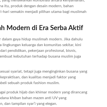
V, yang menawarkan kombinasi antara kenyamanan,
rena itu, produk dengan desain modern, bahan
ri-hari semakin menjadi pilihan utama bagi muslimah
 Modern di Era Serba Aktif
dalam gaya hidup muslimah modern. Jika dahulu
 lingkungan keluarga dan komunitas sekitar, kini
ari pendidikan, pekerjaan profesional, bisnis,
i membuat kebutuhan terhadap busana muslim juga
esuai syariat, tetapi juga menginginkan busana yang
epraktisan, dan kualitas menjadi faktor yang
eli sebuah produk fashion muslim.
bagai produk hijab dan khimar modern yang dirancang
dana khiban bahan mazen anti UV yang
 dan tampilan syar’i yang elegan.