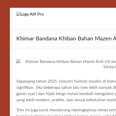
Skip
to
Alif
content
Properti
Khimar Bandana Khiban Bahan Mazen An
Sepanjang tahun 2025, industri fashion muslim di In
signifikan. Jika beberapa tahun lalu tren lebih banyak 
gamis syar’i dan hijab bergo instan kembali mengalami
yang lebih modern, praktis, dan sesuai kebutuhan musl
Tren ini juga turut mendorong meningkatnya minat ter