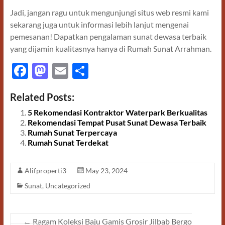
Jadi, jangan ragu untuk mengunjungi situs web resmi kami
sekarang juga untuk informasi lebih lanjut mengenai
pemesanan! Dapatkan pengalaman sunat dewasa terbaik
yang dijamin kualitasnya hanya di Rumah Sunat Arrahman.
F
M
E
S
ac
as
m
h
Related Posts:
e
to
ail
ar
5 Rekomendasi Kontraktor Waterpark Berkualitas
b
d
e
Rekomendasi Tempat Pusat Sunat Dewasa Terbaik
o
o
Rumah Sunat Terpercaya
Rumah Sunat Terdekat
o
n
k
Alifproperti3
May 23, 2024
Sunat
,
Uncategorized
←
Ragam Koleksi Baju Gamis Grosir Jilbab Bergo