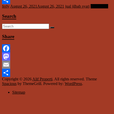
ferly
August 26, 2021
August 26, 2021
jual jilbab syari
Read more
Share
Search
Share
Facebook
Mastodon
Email
Copyright © 2026
Alif Properti
. All rights reserved. Theme
Share
Spacious
by ThemeGrill. Powered by:
WordPress
.
Sitemap