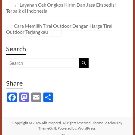
←
Layanan Cek Ongkos Kirim Dan Jasa Ekspedisi
Terbaik di Indonesia
Cara Memilih Tirai Outdoor Dengan Harga Tirai
Outdoor Terjangkau
→
Search
Share
F
M
E
S
ac
as
m
h
e
to
ail
ar
b
d
e
Copyright © 2026
Alif Properti
. All rights reserved. Theme
Spacious
by
ThemeGrill. Powered by:
WordPress
.