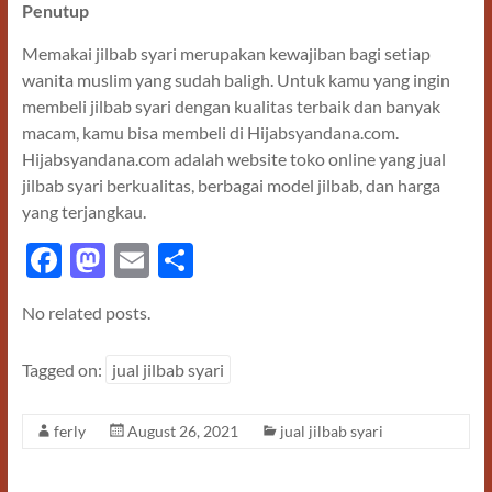
Penutup
Memakai jilbab syari merupakan kewajiban bagi setiap
wanita muslim yang sudah baligh. Untuk kamu yang ingin
membeli jilbab syari dengan kualitas terbaik dan banyak
macam, kamu bisa membeli di Hijabsyandana.com.
Hijabsyandana.com adalah website toko online yang jual
jilbab syari berkualitas, berbagai model jilbab, dan harga
yang terjangkau.
F
M
E
S
ac
as
m
h
No related posts.
e
to
ail
ar
b
d
e
Tagged on:
jual jilbab syari
o
o
o
n
ferly
August 26, 2021
jual jilbab syari
k