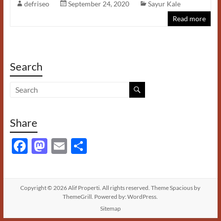
defriseo
September 24, 2020
Sayur Kale
e
to
ail
ar
Read more
b
d
e
o
o
o
n
Search
k
Share
F
M
E
S
ac
as
m
h
e
to
ail
ar
b
d
e
Copyright © 2026
Alif Properti
. All rights reserved. Theme
Spacious
by
ThemeGrill. Powered by:
WordPress
.
o
o
Sitemap