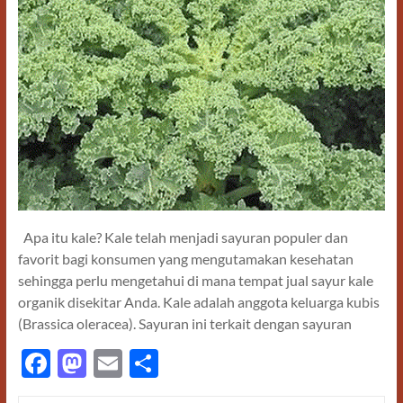
Apa itu kale? Kale telah menjadi sayuran populer dan
favorit bagi konsumen yang mengutamakan kesehatan
sehingga perlu mengetahui di mana tempat jual sayur kale
organik disekitar Anda. Kale adalah anggota keluarga kubis
(Brassica oleracea). Sayuran ini terkait dengan sayuran
F
M
E
S
ac
as
m
h