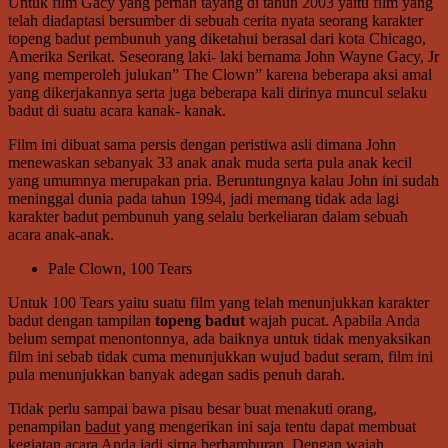
Untuk film Gacy yang pernah tayang di tahun 2003 yaitu film yang
telah diadaptasi bersumber di sebuah cerita nyata seorang karakter
topeng badut pembunuh yang diketahui berasal dari kota Chicago,
Amerika Serikat. Seseorang laki- laki bernama John Wayne Gacy, Jr
yang memperoleh julukan” The Clown” karena beberapa aksi amal
yang dikerjakannya serta juga beberapa kali dirinya muncul selaku
badut di suatu acara kanak- kanak.
Film ini dibuat sama persis dengan peristiwa asli dimana John
menewaskan sebanyak 33 anak anak muda serta pula anak kecil
yang umumnya merupakan pria. Beruntungnya kalau John ini sudah
meninggal dunia pada tahun 1994, jadi memang tidak ada lagi
karakter badut pembunuh yang selalu berkeliaran dalam sebuah
acara anak-anak.
Pale Clown, 100 Tears
Untuk 100 Tears yaitu suatu film yang telah menunjukkan karakter
badut dengan tampilan
topeng badut
wajah pucat. Apabila Anda
belum sempat menontonnya, ada baiknya untuk tidak menyaksikan
film ini sebab tidak cuma menunjukkan wujud badut seram, film ini
pula menunjukkan banyak adegan sadis penuh darah.
Tidak perlu sampai bawa pisau besar buat menakuti orang,
penampilan
badut
yang mengerikan ini saja tentu dapat membuat
kegiatan acara Anda jadi sirna berhamburan. Dengan wajah