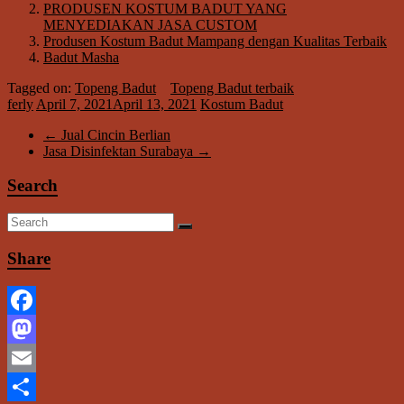
PRODUSEN KOSTUM BADUT YANG
MENYEDIAKAN JASA CUSTOM
Produsen Kostum Badut Mampang dengan Kualitas Terbaik
Badut Masha
Tagged on:
Topeng Badut
Topeng Badut terbaik
ferly
April 7, 2021
April 13, 2021
Kostum Badut
←
Jual Cincin Berlian
Jasa Disinfektan Surabaya
→
Search
Share
Facebook
Mastodon
Email