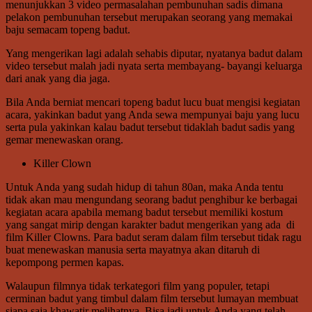
menunjukkan 3 video permasalahan pembunuhan sadis dimana
pelakon pembunuhan tersebut merupakan seorang yang memakai
baju semacam topeng badut.
Yang mengerikan lagi adalah sehabis diputar, nyatanya badut dalam
video tersebut malah jadi nyata serta membayang- bayangi keluarga
dari anak yang dia jaga.
Bila Anda berniat mencari topeng badut lucu buat mengisi kegiatan
acara, yakinkan badut yang Anda sewa mempunyai baju yang lucu
serta pula yakinkan kalau badut tersebut tidaklah badut sadis yang
gemar menewaskan orang.
Killer Clown
Untuk Anda yang sudah hidup di tahun 80an, maka Anda tentu
tidak akan mau mengundang seorang badut penghibur ke berbagai
kegiatan acara apabila memang badut tersebut memiliki kostum
yang sangat mirip dengan karakter badut mengerikan yang ada di
film Killer Clowns. Para badut seram dalam film tersebut tidak ragu
buat menewaskan manusia serta mayatnya akan ditaruh di
kepompong permen kapas.
Walaupun filmnya tidak terkategori film yang populer, tetapi
cerminan badut yang timbul dalam film tersebut lumayan membuat
siapa saja khawatir melihatnya. Bisa jadi untuk Anda yang telah