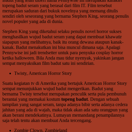
Badut yang telah diberi nama Pennywise ini merupakan karakter
topeng badut seram yang berasal dari film IT. Film tersebut
merupakan saduran dari bukuk novelnya yang memang ditulis
sendiri oleh seseorang yang bernama Stephen King, seorang penulis
novel populer yang ada di dunia.
Stephen King yang diketahui selaku penulis novel horror sukses
menghasilkan wujud badut seram yang dapat membuat khawatir
siapapun yang melihatnya, baik itu orang dewasa ataupun kanak-
kanak. Badut menakutkan ini bisa muncul dimana saja. Apalagi
Pennywise ini jadi trendsetter untuk para penyuka cosplay horror
ketika halloween. Bila Anda mau tidur nyenyak, yakinkan jangan
sempat menyaksikan film badut satu ini sendirian.
Twisty, American Horror Story
Suatu kegiatan tv di Amerika yang bertajuk American Horror Story
sempat menunjukkan wujud badut mengerikan. Badut yang
bernama Twisty tersebut merupakan penculik serta pula pembunuh
berantai yang memakai kostum
topeng badut
. Dengan sebuah
tampilan yang sangat seram, tanpa adanya bibir serta adanya cedera
jahitan yang ada di wajah, maka tidak akan ada satu orangpun yang
akan berani mendekatinya. Lumayan memandang penampilannya
saja telah tentu akan membuat Anda tercengang.
Zombie Clown, Zombieland