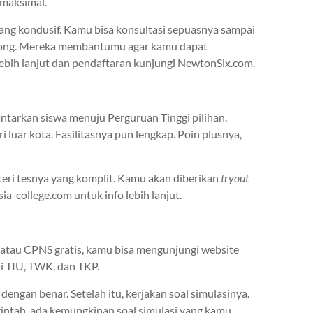
 maksimal.
 yang kondusif. Kamu bisa konsultasi sepuasnya sampai
tong. Mereka membantumu agar kamu dapat
ebih lanjut dan pendaftaran kunjungi NewtonSix.com.
ntarkan siswa menuju Perguruan Tinggi pilihan.
luar kota. Fasilitasnya pun lengkap. Poin plusnya,
teri tesnya yang komplit. Kamu akan diberikan
tryout
-college.com untuk info lebih lanjut.
atau CPNS gratis, kamu bisa mengunjungi website
i TIU, TWK, dan TKP.
ngan benar. Setelah itu, kerjakan soal simulasinya.
intah, ada kemungkinan soal simulasi yang kamu