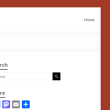
Home
rch
re
F
M
E
S