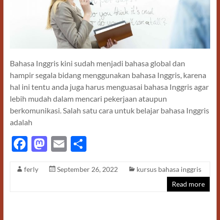
Bahasa Inggris kini sudah menjadi bahasa global dan
hampir segala bidang menggunakan bahasa Inggris, karena
hal ini tentu anda juga harus menguasai bahasa Inggris agar
lebih mudah dalam mencari pekerjaan ataupun
berkomunikasi. Salah satu cara untuk belajar bahasa Inggris
adalah
F
M
E
S
ac
as
m
h
ferly
September 26, 2022
kursus bahasa inggris
e
to
ail
ar
Read more
b
d
e
o
o