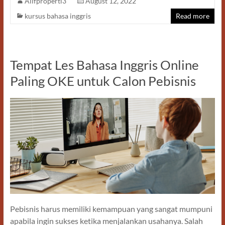
Alifproperti3
August 12, 2022
e
to
ail
ar
kursus bahasa inggris
Read more
b
d
e
o
o
o
n
Tempat Les Bahasa Inggris Online
k
Paling OKE untuk Calon Pebisnis
Pebisnis harus memiliki kemampuan yang sangat mumpuni
apabila ingin sukses ketika menjalankan usahanya. Salah