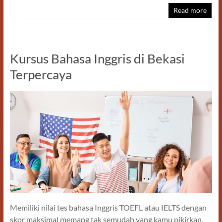
e
to
ail
ar
Read more
b
d
e
o
o
o
n
Kursus Bahasa Inggris di Bekasi
k
Terpercaya
Memiliki nilai tes bahasa Inggris TOEFL atau IELTS dengan
skor maksimal memang tak semudah yang kamu pikirkan.