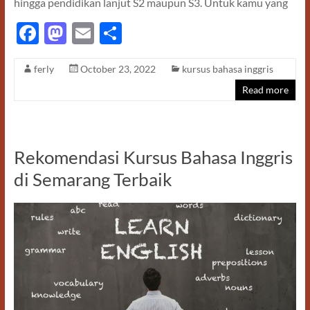
hingga pendidikan lanjut S2 maupun S3. Untuk kamu yang
F
M
E
S
ac
as
m
h
ferly
October 23, 2022
kursus bahasa inggris
e
to
ail
ar
Read more
b
d
e
o
o
o
n
Rekomendasi Kursus Bahasa Inggris
k
di Semarang Terbaik