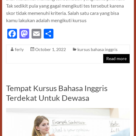
Tak sedikit pula yang gagal mengikuti tes tersebut karena
skor tidak memenuhi kriteria. Salah satu cara yang bisa
kamu lakukan adalah mengikuti kursus
F
M
E
S
ac
as
m
h
ferly
October 1, 2022
kursus bahasa inggris
e
to
ail
ar
Read more
b
d
e
o
o
o
n
Tempat Kursus Bahasa Inggris
k
Terdekat Untuk Dewasa