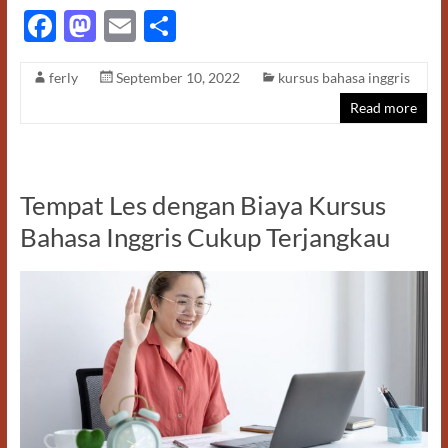
F
M
E
S
ac
as
m
h
ferly
September 10, 2022
kursus bahasa inggris
e
to
ail
ar
Read more
b
d
e
o
o
o
n
Tempat Les dengan Biaya Kursus
k
Bahasa Inggris Cukup Terjangkau