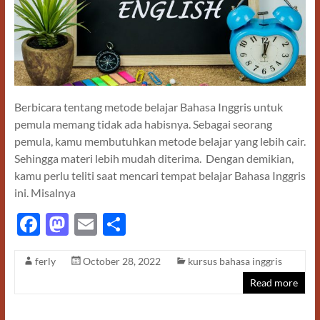
Berbicara tentang metode belajar Bahasa Inggris untuk
pemula memang tidak ada habisnya. Sebagai seorang
pemula, kamu membutuhkan metode belajar yang lebih cair.
Sehingga materi lebih mudah diterima. Dengan demikian,
kamu perlu teliti saat mencari tempat belajar Bahasa Inggris
ini. Misalnya
F
M
E
S
ac
as
m
h
ferly
October 28, 2022
kursus bahasa inggris
e
to
ail
ar
Read more
b
d
e
o
o