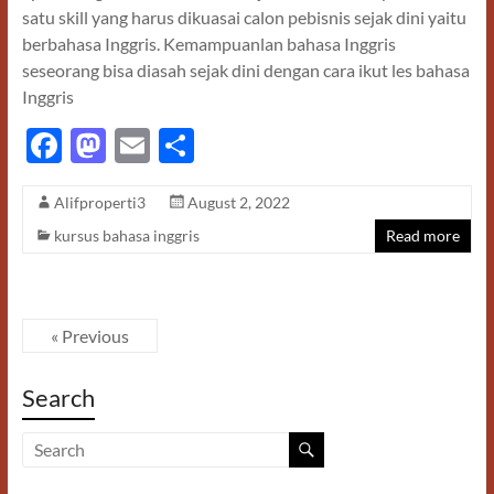
satu skill yang harus dikuasai calon pebisnis sejak dini yaitu
berbahasa Inggris. Kemampuanlan bahasa Inggris
seseorang bisa diasah sejak dini dengan cara ikut les bahasa
Inggris
F
M
E
S
ac
as
m
h
Alifproperti3
August 2, 2022
e
to
ail
ar
kursus bahasa inggris
Read more
b
d
e
o
o
o
n
« Previous
k
Search