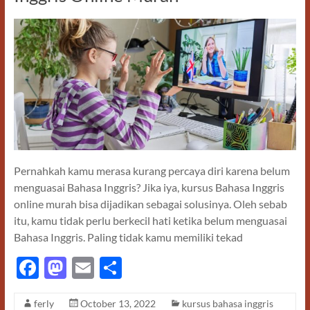
Pernahkah kamu merasa kurang percaya diri karena belum
menguasai Bahasa Inggris? Jika iya, kursus Bahasa Inggris
online murah bisa dijadikan sebagai solusinya. Oleh sebab
itu, kamu tidak perlu berkecil hati ketika belum menguasai
Bahasa Inggris. Paling tidak kamu memiliki tekad
F
M
E
S
ac
as
m
h
ferly
October 13, 2022
kursus bahasa inggris