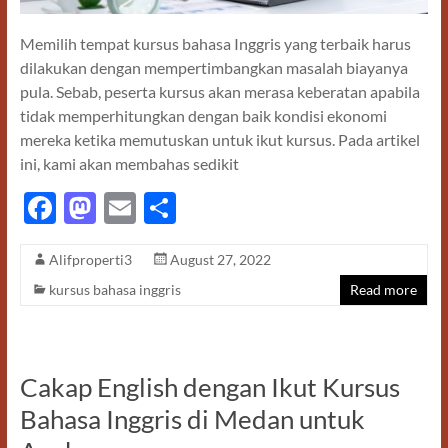
Memilih tempat kursus bahasa Inggris yang terbaik harus
dilakukan dengan mempertimbangkan masalah biayanya
pula. Sebab, peserta kursus akan merasa keberatan apabila
tidak memperhitungkan dengan baik kondisi ekonomi
mereka ketika memutuskan untuk ikut kursus. Pada artikel
ini, kami akan membahas sedikit
F
M
E
S
ac
as
m
h
Alifproperti3
August 27, 2022
e
to
ail
ar
kursus bahasa inggris
Read more
b
d
e
o
o
o
n
Cakap English dengan Ikut Kursus
k
Bahasa Inggris di Medan untuk