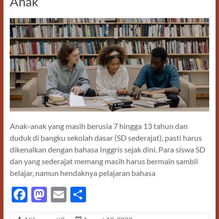
Anak
Anak-anak yang masih berusia 7 hingga 13 tahun dan
duduk di bangku sekolah dasar (SD sederajat), pasti harus
dikenalkan dengan bahasa Inggris sejak dini. Para siswa SD
dan yang sederajat memang masih harus bermain sambil
belajar, namun hendaknya pelajaran bahasa
F
M
E
S
ac
as
m
h