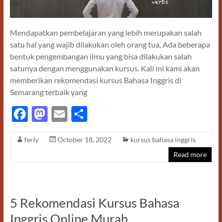
Mendapatkan pembelajaran yang lebih merupakan salah
satu hal yang wajib dilakukan oleh orang tua. Ada beberapa
bentuk pengembangan ilmu yang bisa dilakukan salah
satunya dengan menggunakan kursus. Kali ini kami akan
memberikan rekomendasi kursus Bahasa Inggris di
Semarang terbaik yang
F
M
E
S
ac
as
m
h
ferly
October 18, 2022
kursus bahasa inggris
e
to
ail
ar
Read more
b
d
e
o
o
o
n
5 Rekomendasi Kursus Bahasa
k
Inggris Online Murah