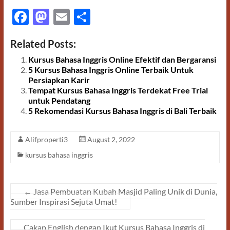
F
M
E
S
ac
as
m
h
Related Posts:
e
to
ail
ar
Kursus Bahasa Inggris Online Efektif dan Bergaransi
b
d
e
5 Kursus Bahasa Inggris Online Terbaik Untuk
o
o
Persiapkan Karir
Tempat Kursus Bahasa Inggris Terdekat Free Trial
o
n
untuk Pendatang
k
5 Rekomendasi Kursus Bahasa Inggris di Bali Terbaik
Alifproperti3
August 2, 2022
kursus bahasa inggris
←
Jasa Pembuatan Kubah Masjid Paling Unik di Dunia,
Sumber Inspirasi Sejuta Umat!
Cakap English dengan Ikut Kursus Bahasa Inggris di