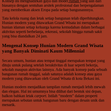
Konsep ini menghadirkan gaya dan model
rumah
yang lain dari
biasanya dengan sentuhan arsitek profesional dan berpengalaman
yang memberikan aksen Eropa pada setiap bangunannnya.
Tata kelola ruang dan letak setiap bangunan telah diperhitungkan.
Hunian modern yang ditawarkan Grand Wisata ini merupakan
hunian idaman setiap keluarga karena kemudahan dalam berbagai
aktivitas seperti berbelanja, rekreasi, sekolah hingga rumah sakit
yang bisa diandalkan 24 jam.
Mengenal Konsep Hunian Modern Grand Wisata
yang Banyak Diminati Kaum Millennial
Secara umum, hunian atau tempat tinggal merupakan tempat yang
dituju untuk pulang setelah beraktivitas di luar seperti bekerja,
sekolah maupun aktivitas lainnya. Ada banyak konsep pada sebuah
bangunan rumah tinggal, salah satunya adalah konsep atau gaya
modern yang ditawarkan oleh Grand Wisata di kota Bekasi ini.
Hunian modern menjadikan tampilan rumah menjadi lebih mewah
dan elegan. Hal ini umumnya bisa dilihat dari bentuk sisi depan,
balkon bahkan letak
carport
. Istilah “modern” dalam properti
merupakan sebutan untuk bangunan baru dengan desain unik dan
menarik.