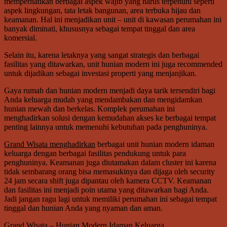
memperhatikan berbagai aspek wajib yang harus terpenuhi seperti
aspek lingkungan, tata letak bangunan, area terbuka hijau dan
keamanan. Hal ini menjadikan unit – unit di kawasan perumahan ini
banyak diminati, khususnya sebagai tempat tinggal dan area
komersial.
Selain itu, karena letaknya yang sangat strategis dan berbagai
fasilitas yang ditawarkan, unit hunian modern ini juga recommended
untuk dijadikan sebagai investasi properti yang menjanjikan.
Gaya rumah dan hunian modern menjadi daya tarik tersendiri bagi
Anda keluarga mudah yang mendambakan dan mengidamkan
hunian mewah dan berkelas. Komplek perumahan ini
menghadirkan solusi dengan kemudahan akses ke berbagai tempat
penting lainnya untuk memenuhi kebutuhan pada penghuninya.
Grand Wisata menghadirkan
berbagai unit hunian modern idaman
keluarga dengan berbagai fasilitas pendukung untuk para
penghuninya. Keamanan juga diutamakan dalam cluster ini karena
tidak sembarang orang bisa memasukinya dan dijaga oleh security
24 jam secara shift juga dipantau oleh kamera CCTV. Keamanan
dan fasilitas ini menjadi poin utama yang ditawarkan bagi Anda.
Jadi jangan ragu lagi untuk memiliki perumahan ini sebagai tempat
tinggal dan hunian Anda yang nyaman dan aman.
Grand Wisata – Hunian Modern Idaman Keluarga