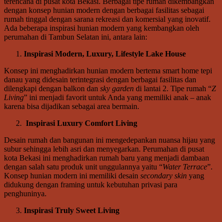
terencana di pusat kota Bekasi. Berbagai tipe rumah dikembangkan
dengan konsep hunian modern dengan berbagai fasilitas sebagai
rumah tinggal dengan sarana rekreasi dan komersial yang inovatif.
Ada beberapa inspirasi hunian modern yang kembangkan oleh
perumahan di Tambun Selatan ini, antara lain:
Inspirasi Modern, Luxury, Lifestyle Lake House
Konsep ini menghadirkan hunian modern bertema smart home tepi
danau yang didesain terintegrasi dengan berbagai fasilitas dan
dilengkapi dengan balkon dan
sky garden
di lantai 2. Tipe rumah “
Z
Living
” ini menjadi favorit untuk Anda yang memiliki anak – anak
karena bisa dijadikan sebagai area bermain.
Inspirasi Luxury Comfort Living
Desain rumah dan bangunan ini mengedepankan nuansa hijau yang
subur sehingga lebih asri dan menyegarkan. Perumahan di pusat
kota Bekasi ini menghadirkan rumah baru yang menjadi dambaan
dengan salah satu produk unit unggulannya yaitu “
Water Terrace
”.
Konsep hunian modern ini memiliki desain
secondary skin
yang
didukung dengan framing untuk kebutuhan privasi para
penghuninya.
Inspirasi Truly Sweet Living