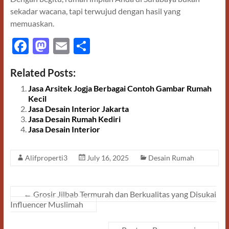
sekadar wacana, tapi terwujud dengan hasil yang
memuaskan.
F
M
E
S
ac
as
m
h
Related Posts:
e
to
ail
ar
Jasa Arsitek Jogja Berbagai Contoh Gambar Rumah
b
d
e
Kecil
o
o
Jasa Desain Interior Jakarta
Jasa Desain Rumah Kediri
o
n
Jasa Desain Interior
k
Alifproperti3
July 16, 2025
Desain Rumah
←
Grosir Jilbab Termurah dan Berkualitas yang Disukai
Influencer Muslimah