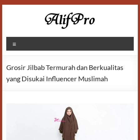
Skip
to
content
Alif
Menu
Properti
Grosir Jilbab Termurah dan Berkualitas
yang Disukai Influencer Muslimah