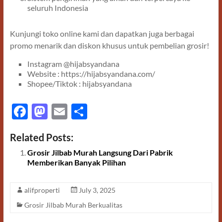
seluruh Indonesia
Kunjungi toko online kami dan dapatkan juga berbagai
promo menarik dan diskon khusus untuk pembelian grosir!
Instagram @hijabsyandana
Website : https://hijabsyandana.com/
Shopee/Tiktok : hijabsyandana
F
M
E
S
ac
as
m
h
Related Posts:
e
to
ail
ar
Grosir Jilbab Murah Langsung Dari Pabrik
b
d
e
Memberikan Banyak Pilihan
o
o
o
n
alifproperti
July 3, 2025
k
Grosir Jilbab Murah Berkualitas