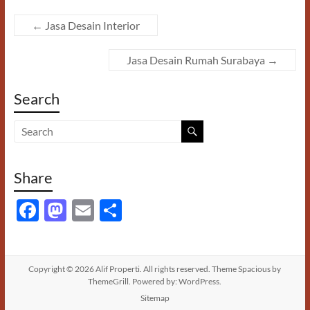
←
Jasa Desain Interior
Jasa Desain Rumah Surabaya
→
Search
Share
F
M
E
S
ac
as
m
h
e
to
ail
ar
b
d
e
Copyright © 2026
Alif Properti
. All rights reserved. Theme
Spacious
by
ThemeGrill. Powered by:
WordPress
.
o
o
Sitemap