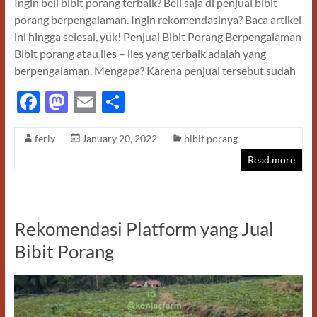
Ingin beli bibit porang terbaik? Beli saja di penjual bibit
porang berpengalaman. Ingin rekomendasinya? Baca artikel
ini hingga selesai, yuk! Penjual Bibit Porang Berpengalaman
Bibit porang atau iles – iles yang terbaik adalah yang
berpengalaman. Mengapa? Karena penjual tersebut sudah
F
M
E
S
ac
as
m
h
ferly
January 20, 2022
bibit porang
e
to
ail
ar
Read more
b
d
e
o
o
o
n
Rekomendasi Platform yang Jual
k
Bibit Porang