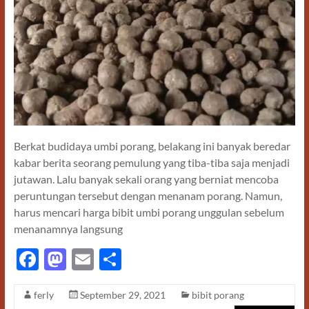
Berkat budidaya umbi porang, belakang ini banyak beredar
kabar berita seorang pemulung yang tiba-tiba saja menjadi
jutawan. Lalu banyak sekali orang yang berniat mencoba
peruntungan tersebut dengan menanam porang. Namun,
harus mencari harga bibit umbi porang unggulan sebelum
menanamnya langsung
F
M
E
S
ac
as
m
h
ferly
September 29, 2021
bibit porang
e
to
ail
ar