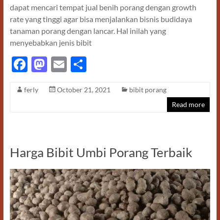
dapat mencari tempat jual benih porang dengan growth
rate yang tinggi agar bisa menjalankan bisnis budidaya
tanaman porang dengan lancar. Hal inilah yang
menyebabkan jenis bibit
F
M
E
S
ac
as
m
h
ferly
October 21, 2021
bibit porang
e
to
ail
ar
Read more
b
d
e
o
o
o
n
Harga Bibit Umbi Porang Terbaik
k