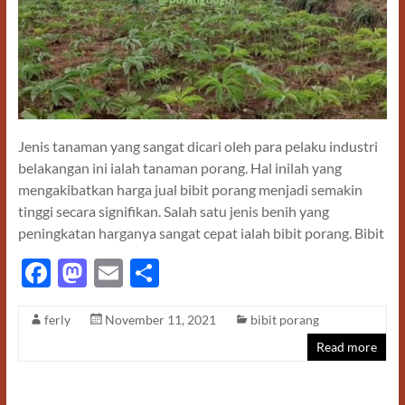
Jenis tanaman yang sangat dicari oleh para pelaku industri
belakangan ini ialah tanaman porang. Hal inilah yang
mengakibatkan harga jual bibit porang menjadi semakin
tinggi secara signifikan. Salah satu jenis benih yang
peningkatan harganya sangat cepat ialah bibit porang. Bibit
F
M
E
S
ac
as
m
h
ferly
November 11, 2021
bibit porang
e
to
ail
ar
Read more
b
d
e
o
o