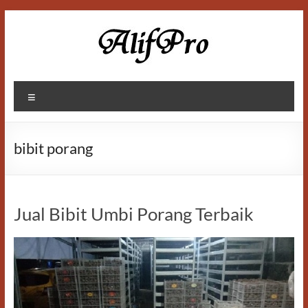
Skip
to
content
Alif
Menu
Properti
bibit porang
Jual Bibit Umbi Porang Terbaik