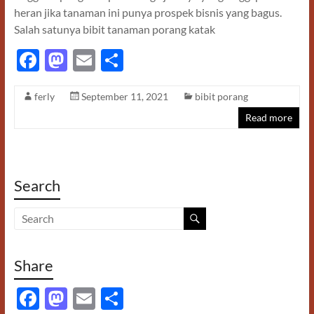
heran jika tanaman ini punya prospek bisnis yang bagus.
Salah satunya bibit tanaman porang katak
F
M
E
S
ac
as
m
h
ferly
September 11, 2021
bibit porang
e
to
ail
ar
Read more
b
d
e
o
o
o
n
Search
k
Share
F
M
E
S