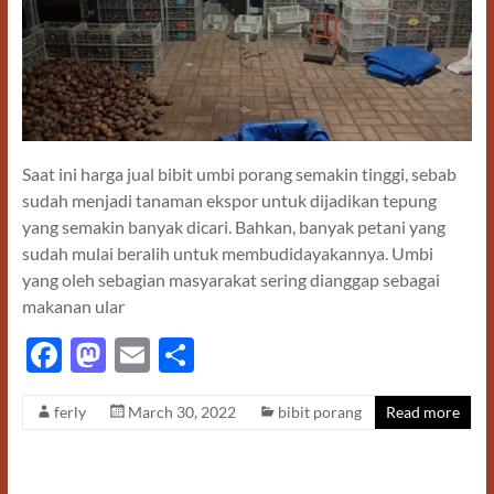
Saat ini harga jual bibit umbi porang semakin tinggi, sebab
sudah menjadi tanaman ekspor untuk dijadikan tepung
yang semakin banyak dicari. Bahkan, banyak petani yang
sudah mulai beralih untuk membudidayakannya. Umbi
yang oleh sebagian masyarakat sering dianggap sebagai
makanan ular
F
M
E
S
ac
as
m
h
ferly
March 30, 2022
bibit porang
Read more
e
to
ail
ar
b
d
e