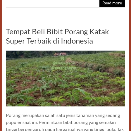
Read more
b
d
e
o
o
o
n
Tempat Beli Bibit Porang Katak
k
Super Terbaik di Indonesia
Porang merupakan salah satu jenis tanaman yang sedang
populer saat ini. Permintaan bibit porang yang semakin
tinggi berpengaruh pada harga jualnya yang tinggi pula. Tak