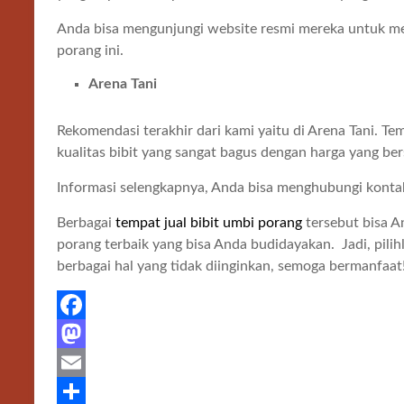
Anda bisa mengunjungi website resmi mereka untuk men
porang ini.
Arena Tani
Rekomendasi terakhir dari kami yaitu di Arena Tani. T
kualitas bibit yang sangat bagus dengan harga yang be
Informasi selengkapnya, Anda bisa menghubungi kontak
Berbagai
tempat jual bibit umbi porang
tersebut bisa A
porang terbaik yang bisa Anda budidayakan. Jadi, pilih
berbagai hal yang tidak diinginkan, semoga bermanfaat
F
a
M
c
a
E