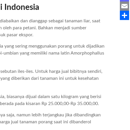
i Indonesia
a
M
c
a
E
diabaikan dan dianggap sebagai tanaman liar, saat
e
s
m
S
n oleh para petani. Bahkan menjadi sumber
b
t
a
h
uk pasar ekspor.
o
o
i
a
lia yang sering menggunakan porang untuk dijadikan
o
d
l
r
i-umbian yang memiliki nama latin Amorphophallus
k
o
e
n
butan iles-iles. Untuk harga jual bibitnya sendiri,
yang diberikan dari tanaman ini untuk kesehatan
a, biasanya dijual dalam satu kilogram yang berisi
i berada pada kisaran Rp 25.000,00-Rp 35.000,00.
ya saja, namun lebih terjangkau jika dibandingkan
 harga jual tanaman porang saat ini dibanderol