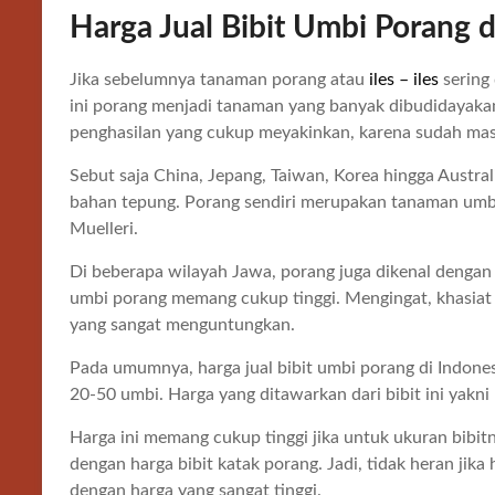
Harga Jual Bibit Umbi Porang d
Jika sebelumnya tanaman porang atau
iles – iles
sering 
ini porang menjadi tanaman yang banyak dibudidayaka
penghasilan yang cukup meyakinkan, karena sudah mas
Sebut saja China, Jepang, Taiwan, Korea hingga Austra
bahan tepung. Porang sendiri merupakan tanaman umb
Muelleri.
Di beberapa wilayah Jawa, porang juga dikenal dengan se
umbi porang memang cukup tinggi. Mengingat, khasiat 
yang sangat menguntungkan.
Pada umumnya, harga jual bibit umbi porang di Indonesi
20-50 umbi. Harga yang ditawarkan dari bibit ini yakn
Harga ini memang cukup tinggi jika untuk ukuran bibitn
dengan harga bibit katak porang. Jadi, tidak heran jika
dengan harga yang sangat tinggi.