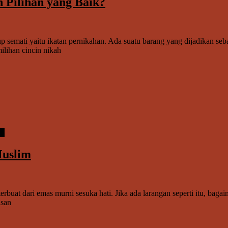
 Pilihan yang Baik?
p semati yaitu ikatan pernikahan. Ada suatu barang yang dijadikan seba
ilihan cincin nikah
re
Muslim
erbuat dari emas murni sesuka hati. Jika ada larangan seperti itu, bag
asan