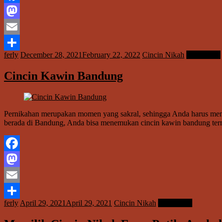
Facebook
Mastodon
Email
ferly
December 28, 2021
February 22, 2022
Cincin Nikah
Read more
Share
Cincin Kawin Bandung
Pernikahan merupakan momen yang sakral, sehingga Anda harus menjadi
berada di Bandung, Anda bisa menemukan cincin kawin bandung te
Facebook
Mastodon
Email
ferly
April 29, 2021
April 29, 2021
Cincin Nikah
Read more
Share