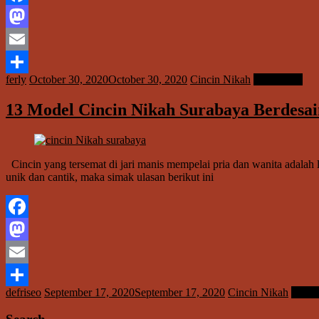
Facebook
Mastodon
Email
ferly
October 30, 2020
October 30, 2020
Cincin Nikah
Read more
Share
13 Model Cincin Nikah Surabaya Berdesai
Cincin yang tersemat di jari manis mempelai pria dan wanita adalah 
unik dan cantik, maka simak ulasan berikut ini
Facebook
Mastodon
Email
defriseo
September 17, 2020
September 17, 2020
Cincin Nikah
Read 
Share