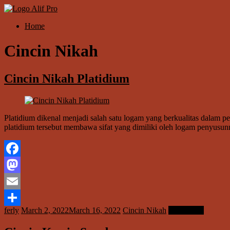
Skip
to
Menu
Home
content
Alif
Properti
Cincin Nikah
Cincin Nikah Platidium
Platidium dikenal menjadi salah satu logam yang berkualitas dalam p
platidium tersebut membawa sifat yang dimiliki oleh logam penyusun
Facebook
Mastodon
Email
ferly
March 2, 2022
March 16, 2022
Cincin Nikah
Read more
Share